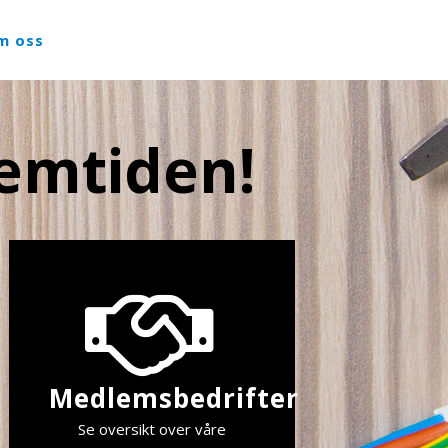
m oss
remtiden!
Medlemsbedrifter
Se oversikt over våre