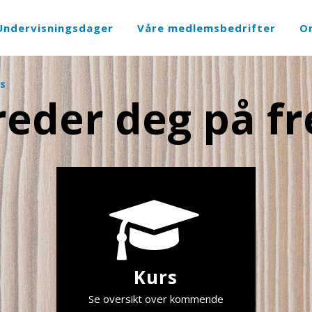
Undervisningsdager
Våre medlemsbedrifter
O
s
reder deg på f
Kurs
Se oversikt over kommende