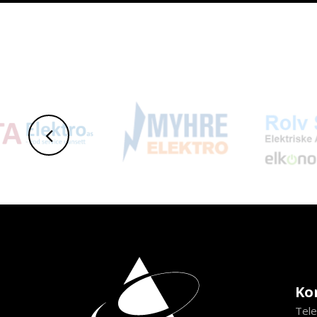
Ko
Tele