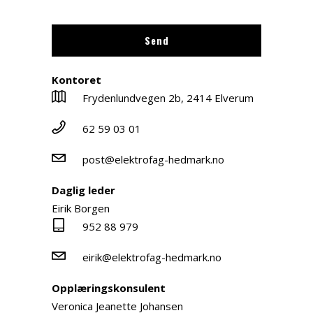
Kontoret
Frydenlundvegen 2b, 2414 Elverum
62 59 03 01
post@elektrofag-hedmark.no
Daglig leder
Eirik Borgen
952 88 979
eirik@elektrofag-hedmark.no
Opplæringskonsulent
Veronica Jeanette Johansen