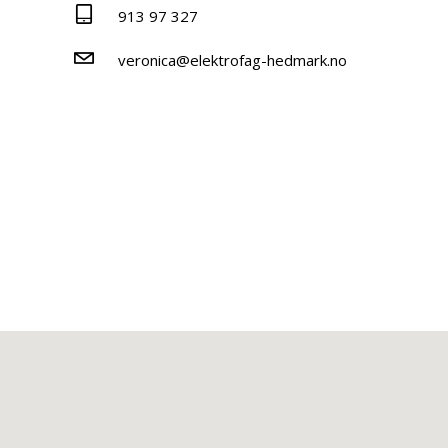
913 97 327
veronica@elektrofag-hedmark.no